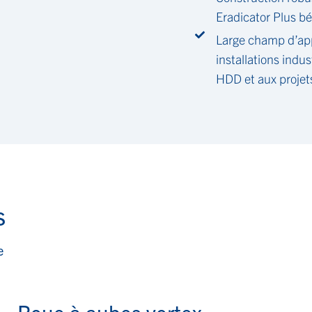
Eradicator Plus bé
Large champ d’app
installations indust
HDD et aux projet
s
e
Roue à aubes vortex