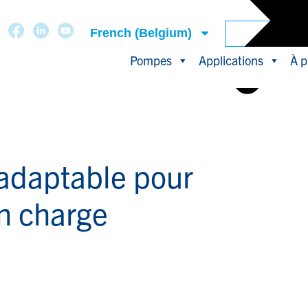
French (Belgium)
Pompes
Applications
À p
t adaptable pour
en charge