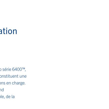
ation
p série 6400™,
constituent une
ions en charge.
end
le, de la