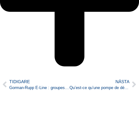
TIDIGARE
NÄSTA
Gorman-Rupp E-Line : groupes motopompes mobiles électriques pour projets urbains et zéro émission
Qu’est-ce qu’une pompe de déshydratation et quand l’utiliser ?